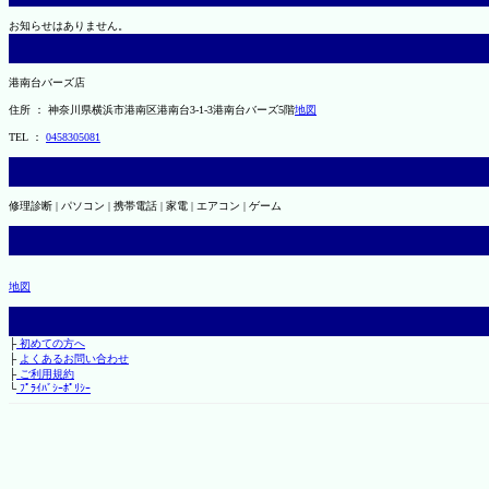
お知らせはありません。
港南台バーズ店
住所 ： 神奈川県横浜市港南区港南台3-1-3港南台バーズ5階
地図
TEL ：
0458305081
修理診断 | パソコン | 携帯電話 | 家電 | エアコン | ゲーム
地図
├
初めての方へ
├
よくあるお問い合わせ
├
ご利用規約
└
ﾌﾟﾗｲﾊﾞｼｰﾎﾟﾘｼｰ