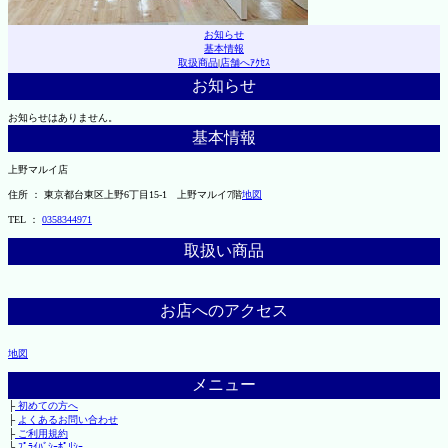
お知らせ
基本情報
取扱商品
|
店舗へｱｸｾｽ
お知らせ
お知らせはありません。
基本情報
上野マルイ店
住所 ： 東京都台東区上野6丁目15-1 上野マルイ7階
地図
TEL ：
0358344971
取扱い商品
お店へのアクセス
地図
メニュー
├
初めての方へ
├
よくあるお問い合わせ
├
ご利用規約
└
ﾌﾟﾗｲﾊﾞｼｰﾎﾟﾘｼｰ