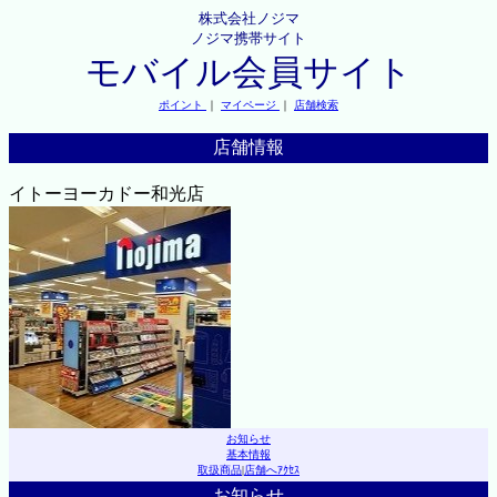
株式会社ノジマ
ノジマ携帯サイト
モバイル会員サイト
ポイント
｜
マイページ
｜
店舗検索
店舗情報
イトーヨーカドー和光店
お知らせ
基本情報
取扱商品
|
店舗へｱｸｾｽ
お知らせ