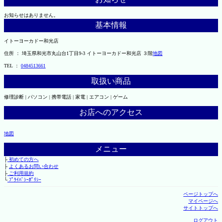
お知らせはありません。
基本情報
イトーヨーカドー和光店
住所 ： 埼玉県和光市丸山台1丁目9-3 イトーヨーカドー和光店 ３階
地図
TEL ：
0484513661
取扱い商品
修理診断 | パソコン | 携帯電話 | 家電 | エアコン | ゲーム
お店へのアクセス
地図
メニュー
├
初めての方へ
├
よくあるお問い合わせ
├
ご利用規約
└
ﾌﾟﾗｲﾊﾞｼｰﾎﾟﾘｼｰ
ページトップへ
マイページへ
サイトトップへ
ログアウト