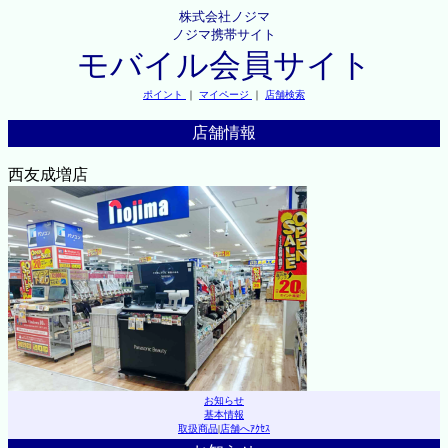
株式会社ノジマ
ノジマ携帯サイト
モバイル会員サイト
ポイント
｜
マイページ
｜
店舗検索
店舗情報
西友成増店
お知らせ
基本情報
取扱商品
|
店舗へｱｸｾｽ