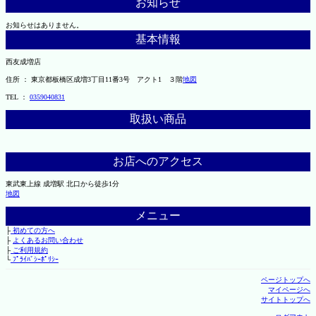
お知らせ
お知らせはありません。
基本情報
西友成増店
住所 ： 東京都板橋区成増3丁目11番3号 アクト1 ３階
地図
TEL ：
0359040831
取扱い商品
お店へのアクセス
東武東上線 成増駅 北口から徒歩1分
地図
メニュー
├
初めての方へ
├
よくあるお問い合わせ
├
ご利用規約
└
ﾌﾟﾗｲﾊﾞｼｰﾎﾟﾘｼｰ
ページトップへ
マイページへ
サイトトップへ