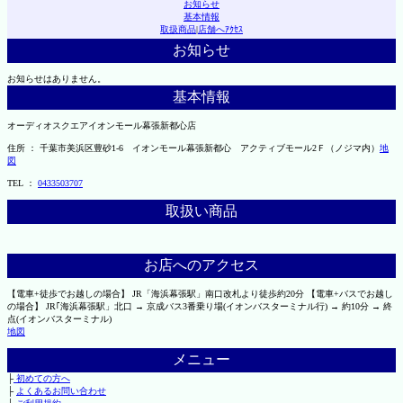
お知らせ
基本情報
取扱商品
|
店舗へｱｸｾｽ
お知らせ
お知らせはありません。
基本情報
オーディオスクエアイオンモール幕張新都心店
住所 ： 千葉市美浜区豊砂1-6 イオンモール幕張新都心 アクティブモール2Ｆ（ノジマ内）
地
図
TEL ：
0433503707
取扱い商品
お店へのアクセス
【電車+徒歩でお越しの場合】 JR「海浜幕張駅」南口改札より徒歩約20分 【電車+バスでお越し
の場合】 JR｢海浜幕張駅」北口 → 京成バス3番乗り場(イオンバスターミナル行) → 約10分 → 終
点(イオンバスターミナル)
地図
メニュー
├
初めての方へ
├
よくあるお問い合わせ