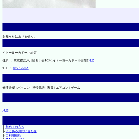
お知らせはありません。
イトーヨーカドー小岩店
住所 ： 東京都江戸川区西小岩1-24-1イトーヨーカドー小岩5階
地図
TEL ：
0356125051
修理診断 | パソコン | 携帯電話 | 家電 | エアコン | ゲーム
地図
├
初めての方へ
├
よくあるお問い合わせ
├
ご利用規約