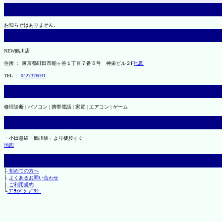
お知らせはありません。
NEW鶴川店
住所 ： 東京都町田市能ヶ谷１丁目７番５号 神栄ビル２F
地図
TEL ：
0427376031
修理診断 | パソコン | 携帯電話 | 家電 | エアコン | ゲーム
・小田急線「鶴川駅」より徒歩すぐ
地図
├
初めての方へ
├
よくあるお問い合わせ
├
ご利用規約
└
ﾌﾟﾗｲﾊﾞｼｰﾎﾟﾘｼｰ