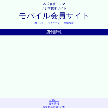
株式会社ノジマ
ノジマ携帯サイト
モバイル会員サイト
ポイント
｜
マイページ
｜
店舗検索
店舗情報
お知らせ
基本情報
取扱商品
|
店舗へｱｸｾｽ