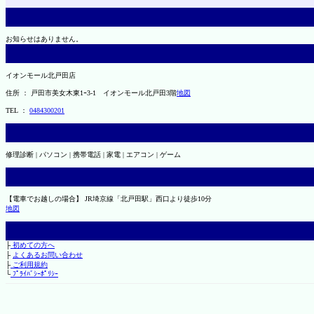
お知らせはありません。
イオンモール北戸田店
住所 ： 戸田市美女木東1ｰ3‐1 イオンモール北戸田3階
地図
TEL ：
0484300201
修理診断 | パソコン | 携帯電話 | 家電 | エアコン | ゲーム
【電車でお越しの場合】 JR埼京線「北戸田駅」西口より徒歩10分
地図
├
初めての方へ
├
よくあるお問い合わせ
├
ご利用規約
└
ﾌﾟﾗｲﾊﾞｼｰﾎﾟﾘｼｰ