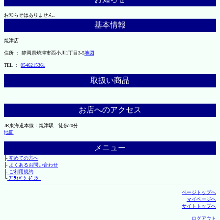
お知らせはありません。
基本情報
焼津店
住所 ： 静岡県焼津市西小川1丁目3-5
地図
TEL ：
0546215361
取扱い商品
お店へのアクセス
JR東海道本線：焼津駅 徒歩20分
地図
メニュー
├
初めての方へ
├
よくあるお問い合わせ
├
ご利用規約
└
ﾌﾟﾗｲﾊﾞｼｰﾎﾟﾘｼｰ
ページトップへ
マイページへ
サイトトップへ
ログアウト