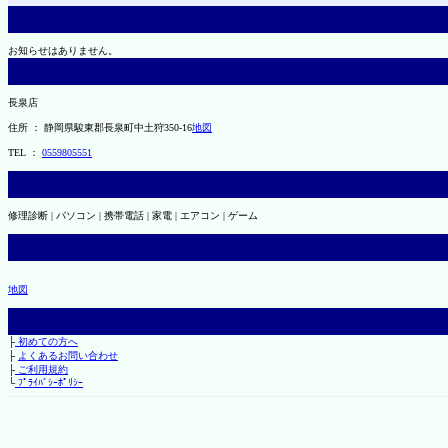
お知らせはありません。
長泉店
住所 ： 静岡県駿東郡長泉町中土狩350-16
地図
TEL ：
0559805551
修理診断 | パソコン | 携帯電話 | 家電 | エアコン | ゲーム
地図
├
初めての方へ
├
よくあるお問い合わせ
├
ご利用規約
└
ﾌﾟﾗｲﾊﾞｼｰﾎﾟﾘｼｰ