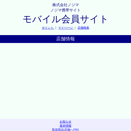
株式会社ノジマ
ノジマ携帯サイト
モバイル会員サイト
ポイント
｜
マイページ
｜
店舗検索
店舗情報
お知らせ
基本情報
取扱商品
|
店舗へｱｸｾｽ