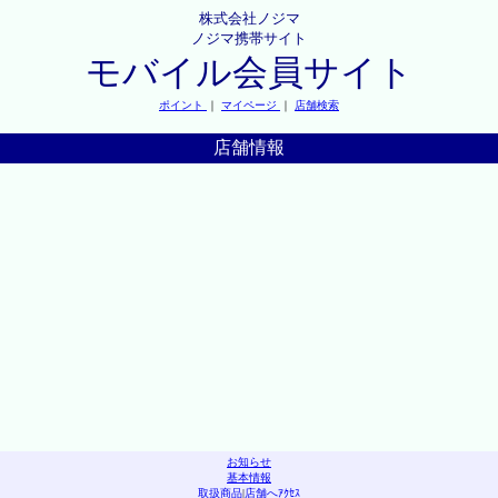
株式会社ノジマ
ノジマ携帯サイト
モバイル会員サイト
ポイント
｜
マイページ
｜
店舗検索
店舗情報
お知らせ
基本情報
取扱商品
|
店舗へｱｸｾｽ