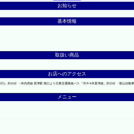
お知らせ
基本情報
取扱い商品
お店へのアクセス
所行)」約16分 ・JR内房線 君津駅 南口より日東交通路線バス「ｲｵﾝﾓｰﾙ木更津線」約23分 ・館山
メニュー