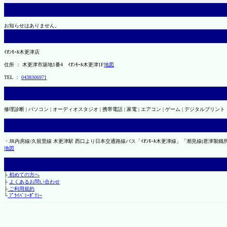
お知らせはありません。
ｲｵﾝﾓｰﾙ木更津店
住所 ： 木更津市築地1番4 ｲｵﾝﾓｰﾙ木更津1F
地図
TEL ：
0438306971
修理診断 | パソコン | オーディオスタジオ | 携帯電話 | 家電 | エアコン | ゲーム | デジタルプリント
・JR内房線/久留里線 木更津駅 西口より日本交通路線バス「ｲｵﾝﾓｰﾙ木更津線」「潮見線(君津製鐵
地図
├
初めての方へ
├
よくあるお問い合わせ
├
ご利用規約
└
ﾌﾟﾗｲﾊﾞｼｰﾎﾟﾘｼｰ