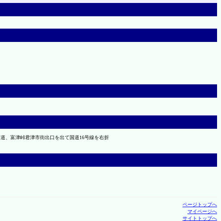
自動車道、富津峠君津市街出口を出て国道16号線を右折
ページトップへ
マイページへ
サイトトップへ