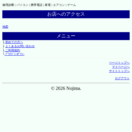
修理診断 | パソコン | 携帯電話 | 家電 | エアコン | ゲーム
お店へのアクセス
地図
メニュー
├
初めての方へ
├
よくあるお問い合わせ
├
ご利用規約
└
ﾌﾟﾗｲﾊﾞｼｰﾎﾟﾘｼｰ
ページトップへ
マイページへ
サイトトップへ
ログアウト
© 2026 Nojima.