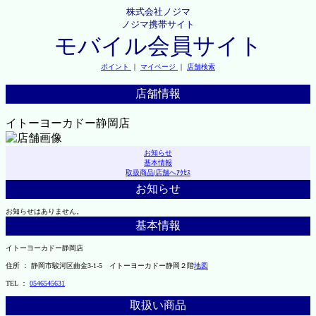
株式会社ノジマ
ノジマ携帯サイト
モバイル会員サイト
ポイント
｜
マイページ
｜
店舗検索
店舗情報
イトーヨーカドー静岡店
お知らせ
基本情報
取扱商品
|
店舗へｱｸｾｽ
お知らせ
お知らせはありません。
基本情報
イトーヨーカドー静岡店
住所 ： 静岡市駿河区曲金3-1-5 イトーヨーカドー静岡２階
地図
TEL ：
0546545631
取扱い商品