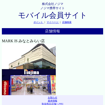
株式会社ノジマ
ノジマ携帯サイト
モバイル会員サイト
ポイント
｜
マイページ
｜
店舗検索
店舗情報
MARK IS みなとみらい店
お知らせ
基本情報
取扱商品
|
店舗へｱｸｾｽ