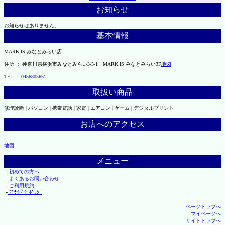
お知らせ
お知らせはありません。
基本情報
MARK IS みなとみらい店
住所 ： 神奈川県横浜市みなとみらい3-5-1 MARK IS みなとみらい3F
地図
TEL ：
0456805651
取扱い商品
修理診断 | パソコン | 携帯電話 | 家電 | エアコン | ゲーム | デジタルプリント
お店へのアクセス
地図
メニュー
├
初めての方へ
├
よくあるお問い合わせ
├
ご利用規約
└
ﾌﾟﾗｲﾊﾞｼｰﾎﾟﾘｼｰ
ページトップへ
マイページへ
サイトトップへ