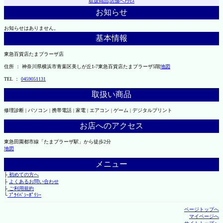
取扱商品
|
店舗へｱｸｾｽ
お知らせ
お知らせはありません。
基本情報
東急百貨店たまプラーザ店
住所 ： 神奈川県横浜市青葉区美しが丘1-7東急百貨店たまプラーザ5階
地図
TEL ：
0459051131
取扱い商品
修理診断 | パソコン | 携帯電話 | 家電 | エアコン | ゲーム | デジタルプリント
お店へのアクセス
東急田園都市線「たまプラーザ駅」から徒歩2分
地図
メニュー
├
初めての方へ
├
よくあるお問い合わせ
├
ご利用規約
└
ﾌﾟﾗｲﾊﾞｼｰﾎﾟﾘｼｰ
ページトップへ
マイページへ