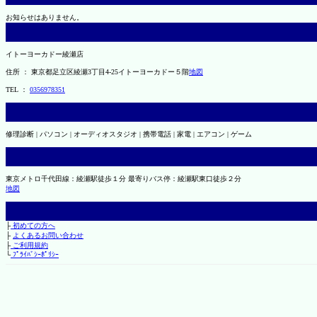
お知らせはありません。
イトーヨーカドー綾瀬店
住所 ： 東京都足立区綾瀬3丁目4-25イトーヨーカドー５階
地図
TEL ：
0356978351
修理診断 | パソコン | オーディオスタジオ | 携帯電話 | 家電 | エアコン | ゲーム
東京メトロ千代田線：綾瀬駅徒歩１分 最寄りバス停：綾瀬駅東口徒歩２分
地図
├
初めての方へ
├
よくあるお問い合わせ
├
ご利用規約
└
ﾌﾟﾗｲﾊﾞｼｰﾎﾟﾘｼｰ