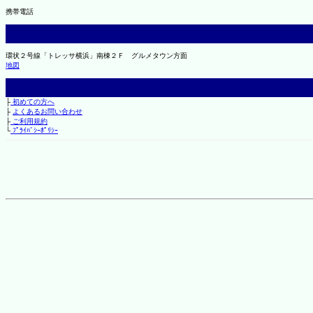
携帯電話
環状２号線「トレッサ横浜」南棟２Ｆ グルメタウン方面
地図
├
初めての方へ
├
よくあるお問い合わせ
├
ご利用規約
└
ﾌﾟﾗｲﾊﾞｼｰﾎﾟﾘｼｰ