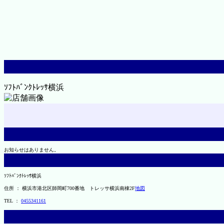
ｿﾌﾄﾊﾞﾝｸﾄﾚｯｻ横浜
お知らせはありません。
ｿﾌﾄﾊﾞﾝｸﾄﾚｯｻ横浜
住所 ： 横浜市港北区師岡町700番地 トレッサ横浜南棟2F
地図
TEL ：
0455341161