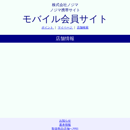
株式会社ノジマ
ノジマ携帯サイト
モバイル会員サイト
ポイント
｜
マイページ
｜
店舗検索
店舗情報
お知らせ
基本情報
取扱商品
|
店舗へｱｸｾｽ