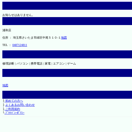
お知らせはありません。
浦和店
住所 ： 埼玉県さいたま市緑区中尾５１０-１
地図
TEL ：
0487124811
修理診断 | パソコン | 携帯電話 | 家電 | エアコン | ゲーム
地図
├
初めての方へ
├
よくあるお問い合わせ
├
ご利用規約
└
ﾌﾟﾗｲﾊﾞｼｰﾎﾟﾘｼｰ