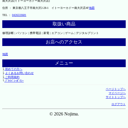
南大沢店(イトーヨーカドー南大沢店)
住所 ： 東京都八王子市南大沢2-28-1 イトーヨーカドー南大沢店4F
地図
TEL ：
0426533681
取扱い商品
修理診断 | パソコン | 携帯電話 | 家電 | エアコン | ゲーム | デジタルプリント
お店へのアクセス
地図
メニュー
├
初めての方へ
├
よくあるお問い合わせ
├
ご利用規約
└
ﾌﾟﾗｲﾊﾞｼｰﾎﾟﾘｼｰ
ページトップへ
マイページへ
サイトトップへ
ログアウト
© 2026 Nojima.