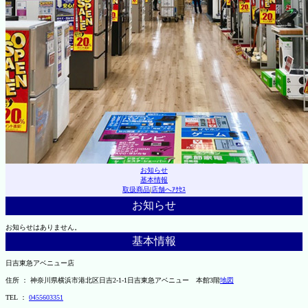
お知らせ
基本情報
取扱商品
|
店舗へｱｸｾｽ
お知らせ
お知らせはありません。
基本情報
日吉東急アベニュー店
住所 ： 神奈川県横浜市港北区日吉2-1-1日吉東急アベニュー 本館3階
地図
TEL ：
0455603351