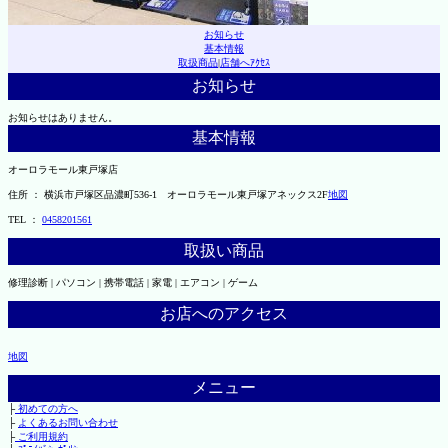
お知らせ
基本情報
取扱商品
|
店舗へｱｸｾｽ
お知らせ
お知らせはありません。
基本情報
オーロラモール東戸塚店
住所 ： 横浜市戸塚区品濃町536-1 オーロラモール東戸塚アネックス2F
地図
TEL ：
0458201561
取扱い商品
修理診断 | パソコン | 携帯電話 | 家電 | エアコン | ゲーム
お店へのアクセス
地図
メニュー
├
初めての方へ
├
よくあるお問い合わせ
├
ご利用規約