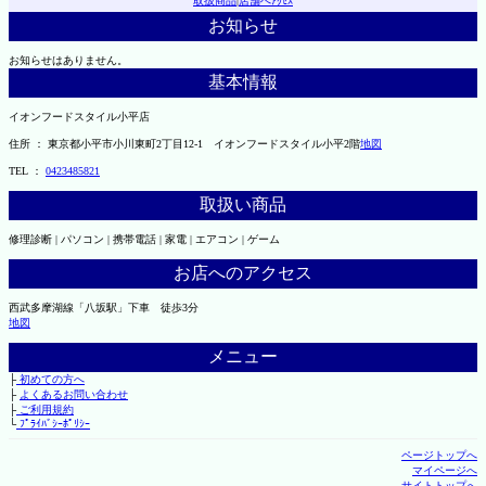
取扱商品
|
店舗へｱｸｾｽ
お知らせ
お知らせはありません。
基本情報
イオンフードスタイル小平店
住所 ： 東京都小平市小川東町2丁目12-1 イオンフードスタイル小平2階
地図
TEL ：
0423485821
取扱い商品
修理診断 | パソコン | 携帯電話 | 家電 | エアコン | ゲーム
お店へのアクセス
西武多摩湖線「八坂駅」下車 徒歩3分
地図
メニュー
├
初めての方へ
├
よくあるお問い合わせ
├
ご利用規約
└
ﾌﾟﾗｲﾊﾞｼｰﾎﾟﾘｼｰ
ページトップへ
マイページへ
サイトトップへ