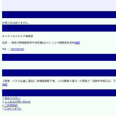
お知らせはありません。
オーディオスクエア相模原
住所 ： 神奈川県相模原市中央区横山1-1-1 ノジマ相模原本店内
地図
TEL ：
0427301326
【電車・バスでお越し場合】 JR相模原駅下車、バス6番乗り場14・17系統で「清新中学校入口」
地図
├
初めての方へ
├
よくあるお問い合わせ
├
ご利用規約
└
ﾌﾟﾗｲﾊﾞｼｰﾎﾟﾘｼｰ