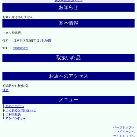
取扱商品
|
店舗へｱｸｾｽ
お知らせ
お知らせはありません。
基本情報
イオン船堀店
住所 ： 江戸川区船堀1丁目1-51
地図
TEL ：
0368085270
取扱い商品
お店へのアクセス
船堀駅から徒歩3分
地図
メニュー
├
初めての方へ
├
よくあるお問い合わせ
├
ご利用規約
└
ﾌﾟﾗｲﾊﾞｼｰﾎﾟﾘｼｰ
ページトップへ
マイページへ
サイトトップへ