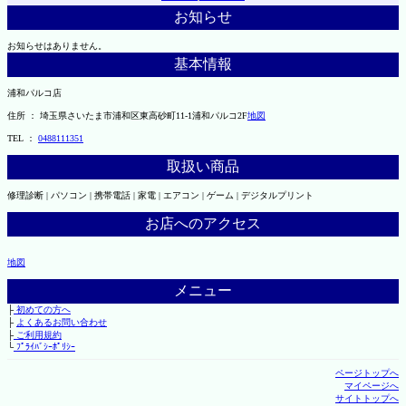
お知らせ
お知らせはありません。
基本情報
浦和パルコ店
住所 ： 埼玉県さいたま市浦和区東高砂町11-1浦和パルコ2F
地図
TEL ：
0488111351
取扱い商品
修理診断 | パソコン | 携帯電話 | 家電 | エアコン | ゲーム | デジタルプリント
お店へのアクセス
地図
メニュー
├
初めての方へ
├
よくあるお問い合わせ
├
ご利用規約
└
ﾌﾟﾗｲﾊﾞｼｰﾎﾟﾘｼｰ
ページトップへ
マイページへ
サイトトップへ