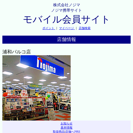
株式会社ノジマ
ノジマ携帯サイト
モバイル会員サイト
ポイント
｜
マイページ
｜
店舗検索
店舗情報
浦和パルコ店
お知らせ
基本情報
取扱商品
|
店舗へｱｸｾｽ