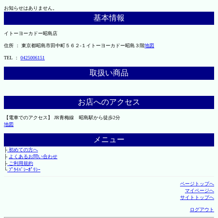
お知らせはありません。
基本情報
イトーヨーカドー昭島店
住所 ： 東京都昭島市田中町５６２-１イトーヨーカドー昭島３階
地図
TEL ：
0425006151
取扱い商品
お店へのアクセス
【電車でのアクセス】 JR青梅線 昭島駅から徒歩2分
地図
メニュー
├
初めての方へ
├
よくあるお問い合わせ
├
ご利用規約
└
ﾌﾟﾗｲﾊﾞｼｰﾎﾟﾘｼｰ
ページトップへ
マイページへ
サイトトップへ
ログアウト