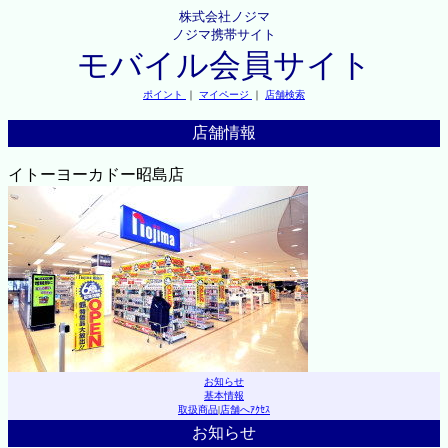
株式会社ノジマ
ノジマ携帯サイト
モバイル会員サイト
ポイント
｜
マイページ
｜
店舗検索
店舗情報
イトーヨーカドー昭島店
お知らせ
基本情報
取扱商品
|
店舗へｱｸｾｽ
お知らせ