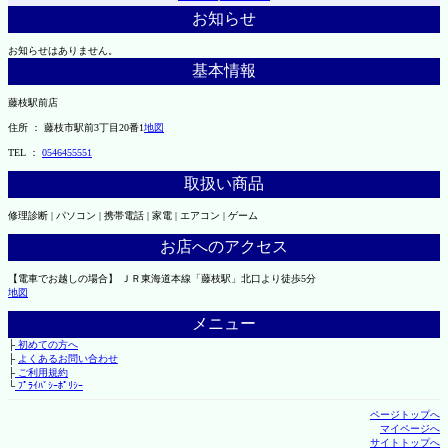
お知らせ
お知らせはありません。
基本情報
藤枝駅前店
住所 ： 藤枝市駅前3丁目20番1
地図
TEL ：
0546455551
取扱い商品
修理診断 | パソコン | 携帯電話 | 家電 | エアコン | ゲーム
お店へのアクセス
【電車でお越しの場合】 ＪＲ東海道本線「藤枝駅」北口より徒歩5分
地図
メニュー
├
初めての方へ
├
よくあるお問い合わせ
├
ご利用規約
└
ﾌﾟﾗｲﾊﾞｼｰﾎﾟﾘｼｰ
ページトップへ
マイページへ
サイトトップへ