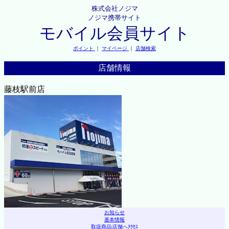
株式会社ノジマ
ノジマ携帯サイト
モバイル会員サイト
ポイント
｜
マイページ
｜
店舗検索
店舗情報
藤枝駅前店
お知らせ
基本情報
取扱商品
|
店舗へｱｸｾｽ