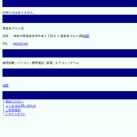
お知らせはありません。
海老名マルイ店
住所 ： 神奈川県海老名市中央１丁目６-１海老名マルイ4階
地図
TEL ：
0462925181
修理診断 | パソコン | 携帯電話 | 家電 | エアコン | ゲーム
地図
├
初めての方へ
├
よくあるお問い合わせ
├
ご利用規約
└
ﾌﾟﾗｲﾊﾞｼｰﾎﾟﾘｼｰ