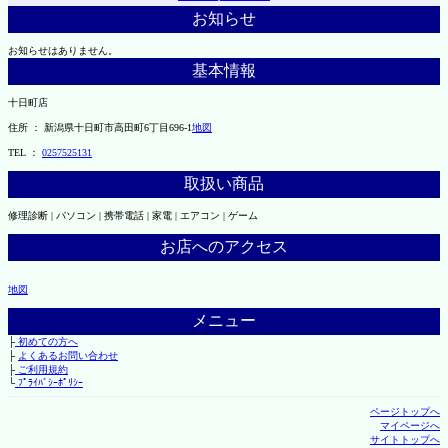
お知らせ
お知らせはありません。
基本情報
十日町店
住所 ： 新潟県十日町市高田町6丁目696-1
地図
TEL ：
0257525131
取扱い商品
修理診断 | パソコン | 携帯電話 | 家電 | エアコン | ゲーム
お店へのアクセス
地図
メニュー
├
初めての方へ
├
よくあるお問い合わせ
├
ご利用規約
└
ﾌﾟﾗｲﾊﾞｼｰﾎﾟﾘｼｰ
ページトップへ
マイページへ
サイトトップへ