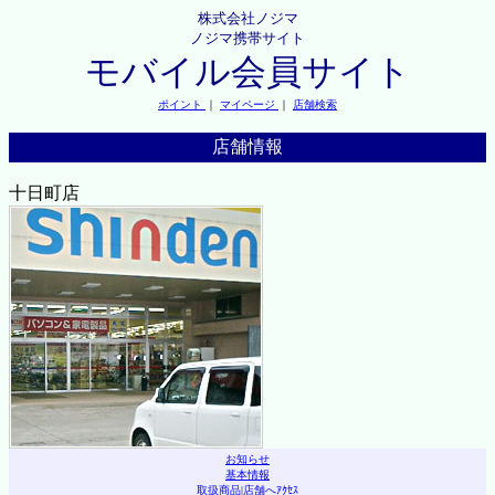
株式会社ノジマ
ノジマ携帯サイト
モバイル会員サイト
ポイント
｜
マイページ
｜
店舗検索
店舗情報
十日町店
お知らせ
基本情報
取扱商品
|
店舗へｱｸｾｽ