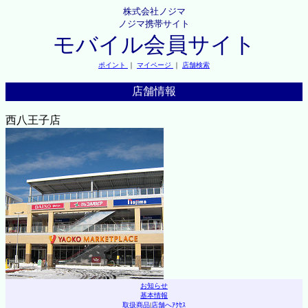
株式会社ノジマ
ノジマ携帯サイト
モバイル会員サイト
ポイント
｜
マイページ
｜
店舗検索
店舗情報
西八王子店
お知らせ
基本情報
取扱商品
|
店舗へｱｸｾｽ