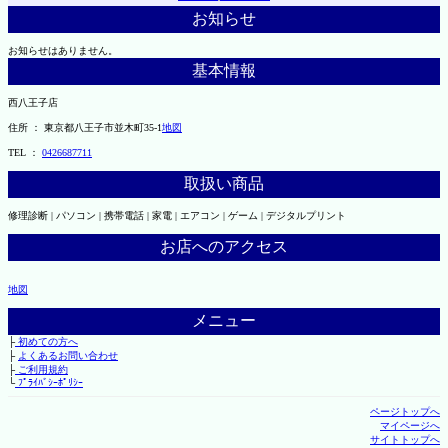
お知らせ
お知らせはありません。
基本情報
西八王子店
住所 ： 東京都八王子市並木町35-1
地図
TEL ：
0426687711
取扱い商品
修理診断 | パソコン | 携帯電話 | 家電 | エアコン | ゲーム | デジタルプリント
お店へのアクセス
地図
メニュー
├
初めての方へ
├
よくあるお問い合わせ
├
ご利用規約
└
ﾌﾟﾗｲﾊﾞｼｰﾎﾟﾘｼｰ
ページトップへ
マイページへ
サイトトップへ