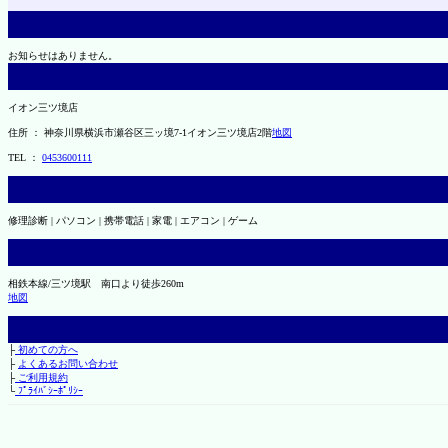
お知らせはありません。
イオン三ツ境店
住所 ： 神奈川県横浜市瀬谷区三ッ境7-1イオン三ツ境店2階
地図
TEL ：
0453600111
修理診断 | パソコン | 携帯電話 | 家電 | エアコン | ゲーム
相鉄本線/三ツ境駅 南口より徒歩260m
地図
├
初めての方へ
├
よくあるお問い合わせ
├
ご利用規約
└
ﾌﾟﾗｲﾊﾞｼｰﾎﾟﾘｼｰ