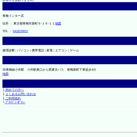
青梅インター店
住所 ： 東京都青梅市新町６-１６-１１
地図
TEL ：
0428339031
修理診断 | パソコン | 携帯電話 | 家電 | エアコン | ゲーム
JR青梅線小作駅 小作駅東口から西東京バス 青梅新町下車徒歩4分
地図
├
初めての方へ
├
よくあるお問い合わせ
├
ご利用規約
└
ﾌﾟﾗｲﾊﾞｼｰﾎﾟﾘｼｰ