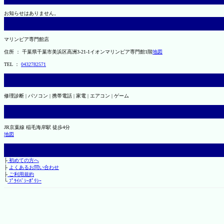
お知らせはありません。
マリンピア専門館店
住所 ： 千葉県千葉市美浜区高洲3-21-1イオンマリンピア専門館1階
地図
TEL ：
0432782571
修理診断 | パソコン | 携帯電話 | 家電 | エアコン | ゲーム
JR京葉線 稲毛海岸駅 徒歩4分
地図
├
初めての方へ
├
よくあるお問い合わせ
├
ご利用規約
└
ﾌﾟﾗｲﾊﾞｼｰﾎﾟﾘｼｰ