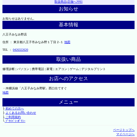
取扱商品
|
店舗へｱｸｾｽ
お知らせ
お知らせはありません。
基本情報
八王子みなみ野店
住所 ： 東京都八王子市みなみ野１丁目２-１
地図
TEL ：
0426322620
取扱い商品
修理診断 | パソコン | 携帯電話 | 家電 | エアコン | ゲーム | デジタルプリント
お店へのアクセス
・JR横浜線「八王子みなみ野駅」西口出てすぐ
地図
メニュー
├
初めての方へ
├
よくあるお問い合わせ
├
ご利用規約
└
ﾌﾟﾗｲﾊﾞｼｰﾎﾟﾘｼｰ
ページトップへ
マイページへ