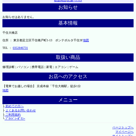
取扱商品
|
店舗へｱｸｾｽ
お知らせ
お知らせはありません。
基本情報
千住大橋店
住所 ： 東京都足立区千住橋戸町1-13 ポンテポルタ千住3F
地図
TEL ：
0352846731
取扱い商品
修理診断 | パソコン | 携帯電話 | 家電 | エアコン | ゲーム
お店へのアクセス
【電車でお越しの場合】 京成本線「千住大橋駅」徒歩1分
地図
メニュー
├
初めての方へ
├
よくあるお問い合わせ
├
ご利用規約
└
ﾌﾟﾗｲﾊﾞｼｰﾎﾟﾘｼｰ
ページトップへ
マイページへ
サイトトップへ