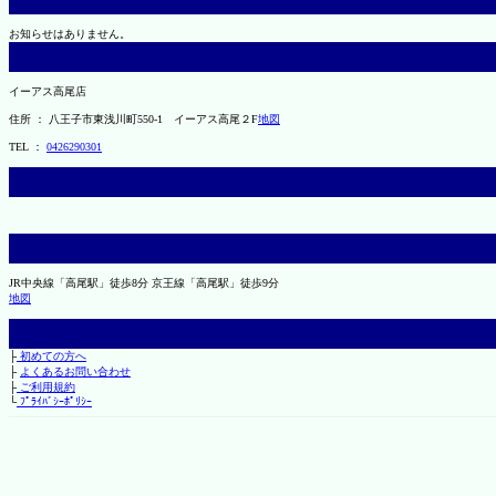
お知らせはありません。
イーアス高尾店
住所 ： 八王子市東浅川町550-1 イーアス高尾２F
地図
TEL ：
0426290301
JR中央線「高尾駅」徒歩8分 京王線「高尾駅」徒歩9分
地図
├
初めての方へ
├
よくあるお問い合わせ
├
ご利用規約
└
ﾌﾟﾗｲﾊﾞｼｰﾎﾟﾘｼｰ