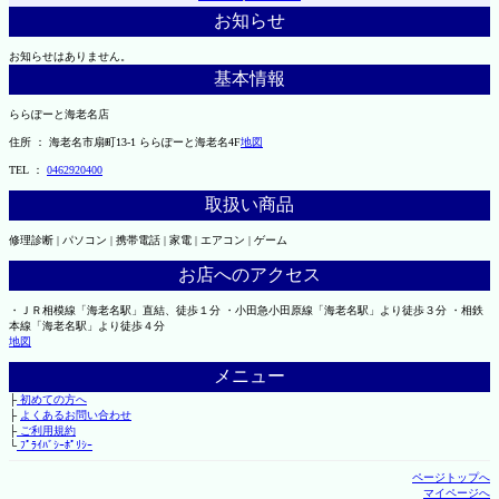
お知らせ
お知らせはありません。
基本情報
ららぽーと海老名店
住所 ： 海老名市扇町13-1 ららぽーと海老名4F
地図
TEL ：
0462920400
取扱い商品
修理診断 | パソコン | 携帯電話 | 家電 | エアコン | ゲーム
お店へのアクセス
・ＪＲ相模線「海老名駅」直結、徒歩１分 ・小田急小田原線「海老名駅」より徒歩３分 ・相鉄
本線「海老名駅」より徒歩４分
地図
メニュー
├
初めての方へ
├
よくあるお問い合わせ
├
ご利用規約
└
ﾌﾟﾗｲﾊﾞｼｰﾎﾟﾘｼｰ
ページトップへ
マイページへ