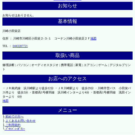
お知らせ
お知らせはありません。
基本情報
川崎小田栄店
住所 ： 川崎市川崎区小田栄２‐３‐１ コーナン川崎小田栄店２Ｆ
地図
TEL ：
0443287721
取扱い商品
修理診断 | パソコン | オーディオスタジオ | 携帯電話 | 家電 | エアコン | ゲーム | デジタルプリン
ト
お店へのアクセス
・ＪＲ南武線 浜川崎駅より徒歩12分 ・ＪＲ川崎駅より 徒歩29分 ・川崎市営バス 小田栄バ
ス停より 徒歩2分 ・首都高1号横羽線 浜川崎インターより4分 ・首都高1号横羽線 浅田イン
ターより 6分
地図
メニュー
├
初めての方へ
├
よくあるお問い合わせ
├
ご利用規約
└
ﾌﾟﾗｲﾊﾞｼｰﾎﾟﾘｼｰ