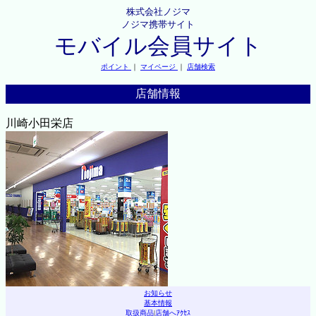
株式会社ノジマ
ノジマ携帯サイト
モバイル会員サイト
ポイント
｜
マイページ
｜
店舗検索
店舗情報
川崎小田栄店
お知らせ
基本情報
取扱商品
|
店舗へｱｸｾｽ