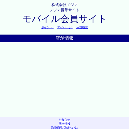
株式会社ノジマ
ノジマ携帯サイト
モバイル会員サイト
ポイント
｜
マイページ
｜
店舗検索
店舗情報
お知らせ
基本情報
取扱商品
|
店舗へｱｸｾｽ