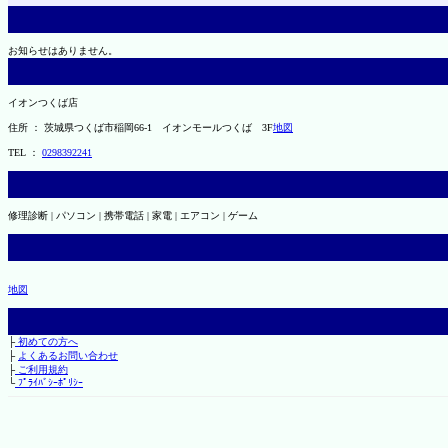
お知らせはありません。
イオンつくば店
住所 ： 茨城県つくば市稲岡66-1 イオンモールつくば 3F
地図
TEL ：
0298392241
修理診断 | パソコン | 携帯電話 | 家電 | エアコン | ゲーム
地図
├
初めての方へ
├
よくあるお問い合わせ
├
ご利用規約
└
ﾌﾟﾗｲﾊﾞｼｰﾎﾟﾘｼｰ