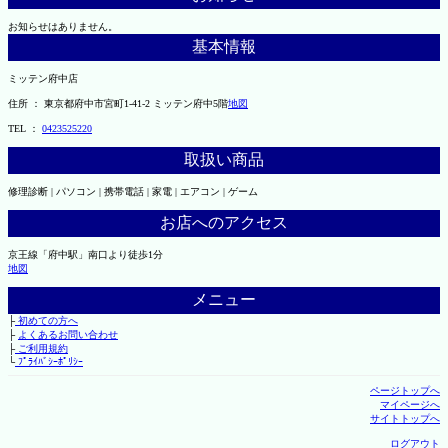
お知らせはありません。
基本情報
ミッテン府中店
住所 ： 東京都府中市宮町1-41-2 ミッテン府中5階
地図
TEL ：
0423525220
取扱い商品
修理診断 | パソコン | 携帯電話 | 家電 | エアコン | ゲーム
お店へのアクセス
京王線「府中駅」南口より徒歩1分
地図
メニュー
├
初めての方へ
├
よくあるお問い合わせ
├
ご利用規約
└
ﾌﾟﾗｲﾊﾞｼｰﾎﾟﾘｼｰ
ページトップへ
マイページへ
サイトトップへ
ログアウト