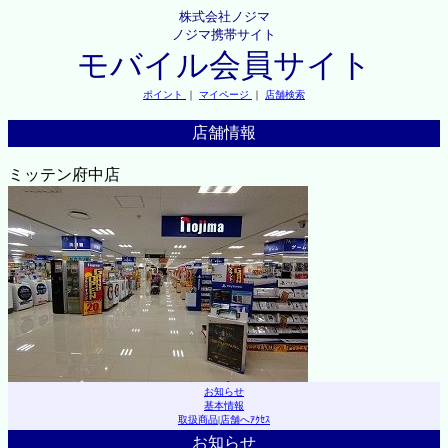
株式会社ノジマ
ノジマ携帯サイト
モバイル会員サイト
ポイント
｜
マイページ
｜
店舗検索
店舗情報
ミッテン府中店
お知らせ
基本情報
取扱商品
|
店舗へｱｸｾｽ
お知らせ