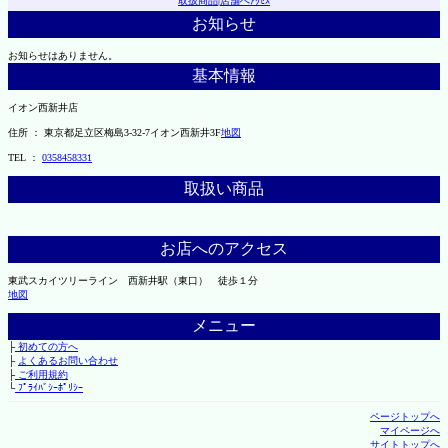
取扱商品
|
店舗へｱｸｾｽ
お知らせ
お知らせはありません。
基本情報
イオン西新井店
住所 ： 東京都足立区梅島3-32-7イオン西新井3F
地図
TEL ：
0358458331
取扱い商品
お店へのアクセス
東武スカイツリーライン 西新井駅（東口） 徒歩１分
地図
メニュー
├
初めての方へ
├
よくあるお問い合わせ
├
ご利用規約
└
ﾌﾟﾗｲﾊﾞｼｰﾎﾟﾘｼｰ
ページトップへ
マイページへ
サイトトップへ