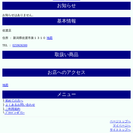
お知らせ
お知らせはありません。
基本情報
佐渡店
住所 ： 新潟県佐渡市泉１３１０
地図
TEL ：
0259636300
取扱い商品
お店へのアクセス
地図
メニュー
├
初めての方へ
├
よくあるお問い合わせ
├
ご利用規約
└
ﾌﾟﾗｲﾊﾞｼｰﾎﾟﾘｼｰ
ページトップへ
マイページへ
サイトトップへ