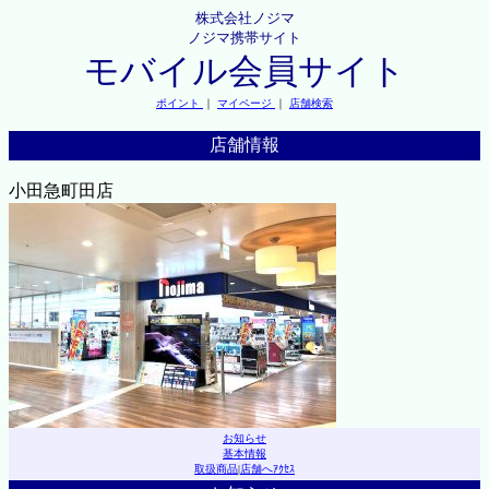
株式会社ノジマ
ノジマ携帯サイト
モバイル会員サイト
ポイント
｜
マイページ
｜
店舗検索
店舗情報
小田急町田店
お知らせ
基本情報
取扱商品
|
店舗へｱｸｾｽ