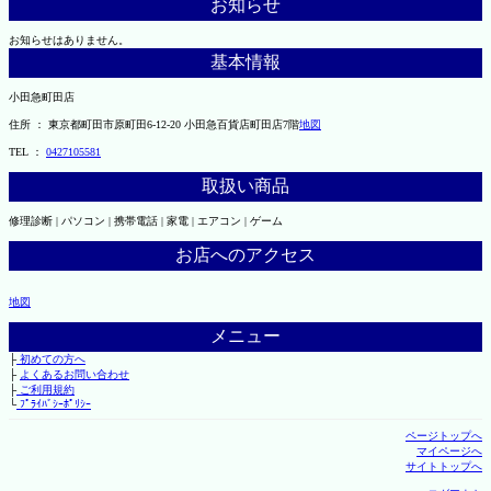
お知らせ
お知らせはありません。
基本情報
小田急町田店
住所 ： 東京都町田市原町田6-12-20 小田急百貨店町田店7階
地図
TEL ：
0427105581
取扱い商品
修理診断 | パソコン | 携帯電話 | 家電 | エアコン | ゲーム
お店へのアクセス
地図
メニュー
├
初めての方へ
├
よくあるお問い合わせ
├
ご利用規約
└
ﾌﾟﾗｲﾊﾞｼｰﾎﾟﾘｼｰ
ページトップへ
マイページへ
サイトトップへ