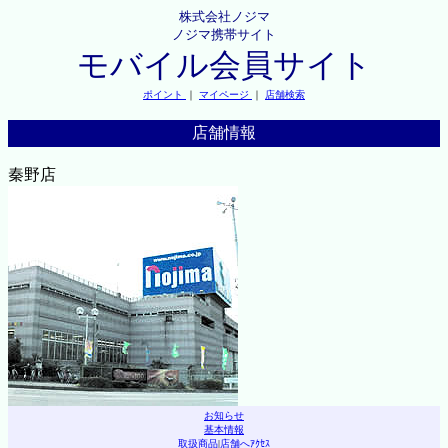
株式会社ノジマ
ノジマ携帯サイト
モバイル会員サイト
ポイント
｜
マイページ
｜
店舗検索
店舗情報
秦野店
お知らせ
基本情報
取扱商品
|
店舗へｱｸｾｽ