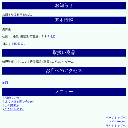
お知らせ
お知らせはありません。
基本情報
秦野店
住所 ： 神奈川県秦野市曽屋４７８４
地図
TEL ：
0463831214
取扱い商品
修理診断 | パソコン | 携帯電話 | 家電 | エアコン | ゲーム
お店へのアクセス
地図
メニュー
├
初めての方へ
├
よくあるお問い合わせ
├
ご利用規約
└
ﾌﾟﾗｲﾊﾞｼｰﾎﾟﾘｼｰ
ページトップへ
マイページへ
サイトトップへ