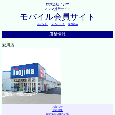
株式会社ノジマ
ノジマ携帯サイト
モバイル会員サイト
ポイント
｜
マイページ
｜
店舗検索
店舗情報
愛川店
お知らせ
基本情報
取扱商品
|
店舗へｱｸｾｽ