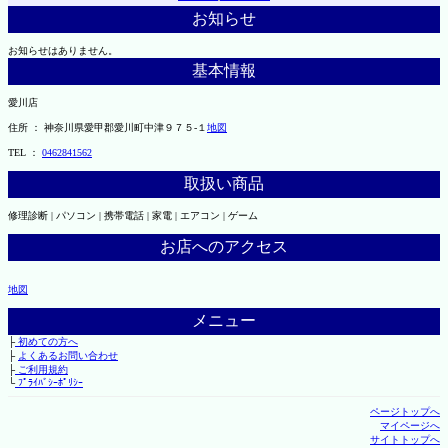
お知らせ
お知らせはありません。
基本情報
愛川店
住所 ： 神奈川県愛甲郡愛川町中津９７５-１
地図
TEL ：
0462841562
取扱い商品
修理診断 | パソコン | 携帯電話 | 家電 | エアコン | ゲーム
お店へのアクセス
地図
メニュー
├
初めての方へ
├
よくあるお問い合わせ
├
ご利用規約
└
ﾌﾟﾗｲﾊﾞｼｰﾎﾟﾘｼｰ
ページトップへ
マイページへ
サイトトップへ