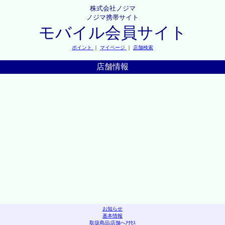
株式会社ノジマ
ノジマ携帯サイト
モバイル会員サイト
ポイント
｜
マイページ
｜
店舗検索
店舗情報
お知らせ
基本情報
取扱商品
|
店舗へｱｸｾｽ