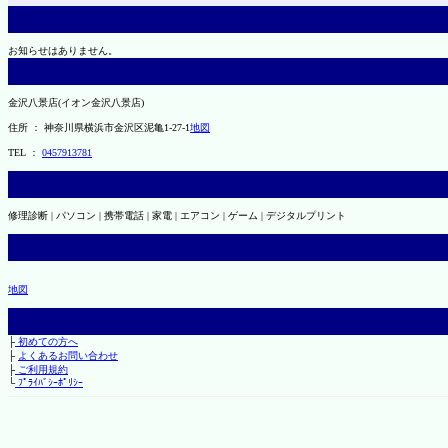
お知らせはありません。
金沢八景店(イオン金沢八景店)
住所 ： 神奈川県横浜市金沢区泥亀1-27-1
地図
TEL ：
0457913781
修理診断 | パソコン | 携帯電話 | 家電 | エアコン | ゲーム | デジタルプリント
地図
├
初めての方へ
├
よくあるお問い合わせ
├
ご利用規約
└
ﾌﾟﾗｲﾊﾞｼｰﾎﾟﾘｼｰ