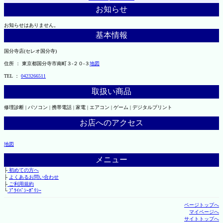
お知らせ
お知らせはありません。
基本情報
国分寺店(セレオ国分寺)
住所 ： 東京都国分寺市南町３-２０-３
地図
TEL ：
0423266511
取扱い商品
修理診断 | パソコン | 携帯電話 | 家電 | エアコン | ゲーム | デジタルプリント
お店へのアクセス
地図
メニュー
├
初めての方へ
├
よくあるお問い合わせ
├
ご利用規約
└
ﾌﾟﾗｲﾊﾞｼｰﾎﾟﾘｼｰ
ページトップへ
マイページへ
サイトトップへ