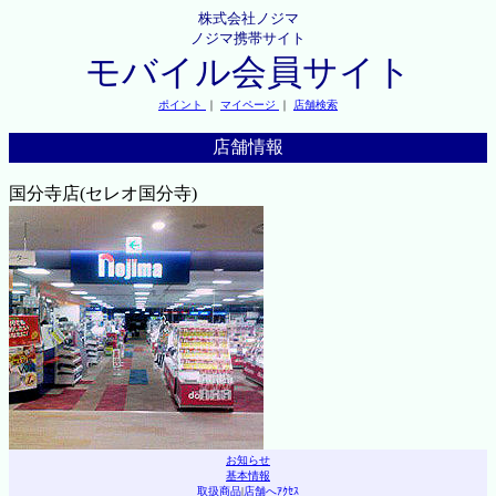
株式会社ノジマ
ノジマ携帯サイト
モバイル会員サイト
ポイント
｜
マイページ
｜
店舗検索
店舗情報
国分寺店(セレオ国分寺)
お知らせ
基本情報
取扱商品
|
店舗へｱｸｾｽ