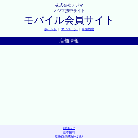
株式会社ノジマ
ノジマ携帯サイト
モバイル会員サイト
ポイント
｜
マイページ
｜
店舗検索
店舗情報
お知らせ
基本情報
取扱商品
|
店舗へｱｸｾｽ