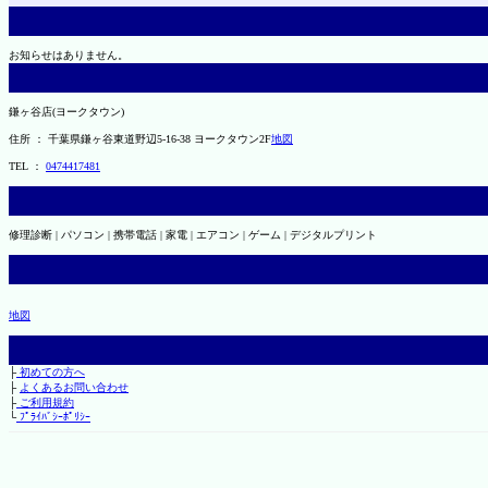
お知らせはありません。
鎌ヶ谷店(ヨークタウン)
住所 ： 千葉県鎌ヶ谷東道野辺5-16-38 ヨークタウン2F
地図
TEL ：
0474417481
修理診断 | パソコン | 携帯電話 | 家電 | エアコン | ゲーム | デジタルプリント
地図
├
初めての方へ
├
よくあるお問い合わせ
├
ご利用規約
└
ﾌﾟﾗｲﾊﾞｼｰﾎﾟﾘｼｰ