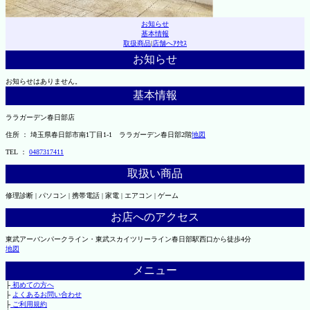
お知らせ
基本情報
取扱商品
|
店舗へｱｸｾｽ
お知らせ
お知らせはありません。
基本情報
ララガーデン春日部店
住所 ： 埼玉県春日部市南1丁目1-1 ララガーデン春日部2階
地図
TEL ：
0487317411
取扱い商品
修理診断 | パソコン | 携帯電話 | 家電 | エアコン | ゲーム
お店へのアクセス
東武アーバンパークライン・東武スカイツリーライン春日部駅西口から徒歩4分
地図
メニュー
├
初めての方へ
├
よくあるお問い合わせ
├
ご利用規約