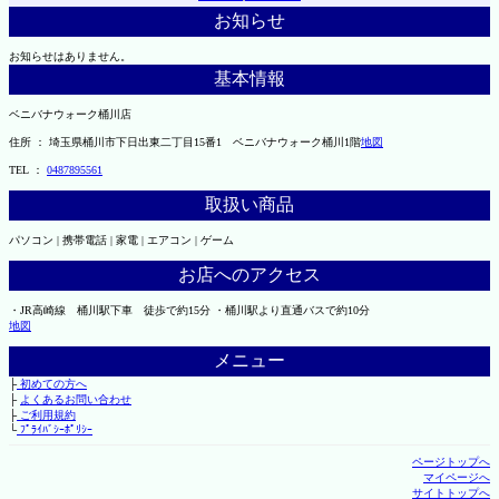
お知らせ
お知らせはありません。
基本情報
ベニバナウォーク桶川店
住所 ： 埼玉県桶川市下日出東二丁目15番1 ベニバナウォーク桶川1階
地図
TEL ：
0487895561
取扱い商品
パソコン | 携帯電話 | 家電 | エアコン | ゲーム
お店へのアクセス
・JR高崎線 桶川駅下車 徒歩で約15分 ・桶川駅より直通バスで約10分
地図
メニュー
├
初めての方へ
├
よくあるお問い合わせ
├
ご利用規約
└
ﾌﾟﾗｲﾊﾞｼｰﾎﾟﾘｼｰ
ページトップへ
マイページへ
サイトトップへ