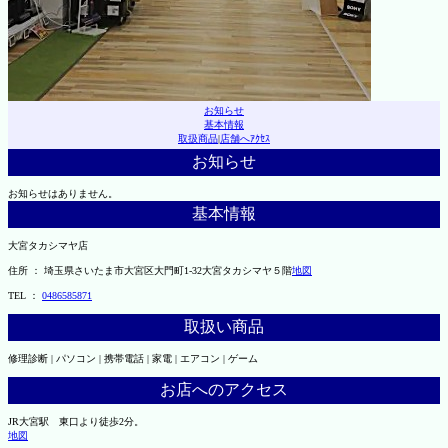
お知らせ
基本情報
取扱商品
|
店舗へｱｸｾｽ
お知らせ
お知らせはありません。
基本情報
大宮タカシマヤ店
住所 ： 埼玉県さいたま市大宮区大門町1-32大宮タカシマヤ５階
地図
TEL ：
0486585871
取扱い商品
修理診断 | パソコン | 携帯電話 | 家電 | エアコン | ゲーム
お店へのアクセス
JR大宮駅 東口より徒歩2分。
地図