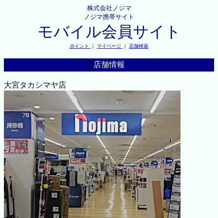
株式会社ノジマ
ノジマ携帯サイト
モバイル会員サイト
ポイント
｜
マイページ
｜
店舗検索
店舗情報
大宮タカシマヤ店